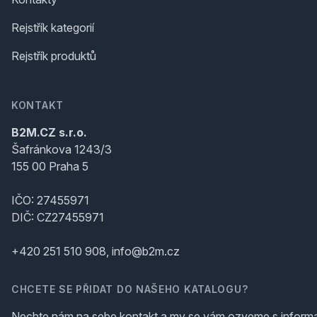
Rejstřík kategorií
Rejstřík produktů
KONTAKT
B2M.CZ s.r.o.
Šafránkova 1243/3
155 00 Praha 5
IČO: 27455971
DIČ: CZ27455971
+420 251 510 908, info@b2m.cz
CHCETE SE PŘIDAT DO NAŠEHO KATALOGU?
Nechte nám na sebe kontakt a my se vám ozveme s inform