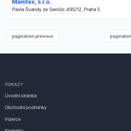
Mamtex, s.r.o.
Pavla Švandy ze Semčic 495/12, Praha 5
pagination.previous
paginatio
Footer
ODKAZY
Úvodní stránka
Obchodní podmínky
Inzerce
Kontakty