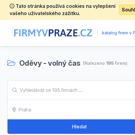
Tato stránka používá cookies na vylepšení
Souh
vašeho uživatelského zážitku.
|
katalog firem v 
Oděvy - volný čas
(Nalezeno
195
firem)
Hledat