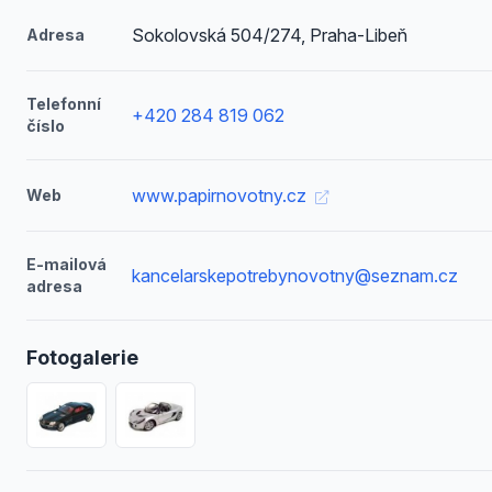
Sokolovská 504/274, Praha-Libeň
Adresa
Telefonní
+420 284 819 062
číslo
www.papirnovotny.cz
Web
E-mailová
kancelarskepotrebynovotny@seznam.cz
adresa
Fotogalerie