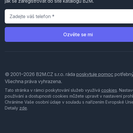
jak se zaregistrovat do sítě katalogů B2M.
Telefon
*
Ozvěte se mi
© 2001–2026 B2M.CZ s.r.o. ráda
poskytuje pomoc
potřebný
Všechna práva vyhrazena.
Tato stránka v rámci poskytování služeb využívá
cookies
. Nastav
používání a dostupnosti cookies můžete upravit v nastavení proh
Chráníme Vaše osobní údaje v souladu s nařízením Evropské Uni
Detaily
zde
.