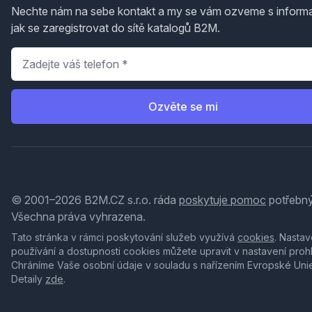
Nechte nám na sebe kontakt a my se vám ozveme s inform
jak se zaregistrovat do sítě katalogů B2M.
Telefon
*
Ozvěte se mi
© 2001–2026 B2M.CZ s.r.o. ráda
poskytuje pomoc
potřebný
Všechna práva vyhrazena.
Tato stránka v rámci poskytování služeb využívá
cookies
. Nastav
používání a dostupnosti cookies můžete upravit v nastavení proh
Chráníme Vaše osobní údaje v souladu s nařízením Evropské Uni
Detaily
zde
.