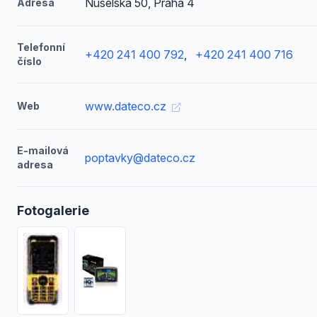
Nuselská 50, Praha 4
Adresa
Telefonní
+420 241 400 792
,
+420 241 400 716
číslo
www.dateco.cz
Web
E-mailová
poptavky@dateco.cz
adresa
Fotogalerie