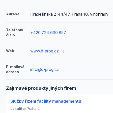
Hradešínská 2144/47, Praha 10, Vinohrady
Adresa
Telefonní
+420 724 630 857
číslo
www.d-prog.cz
Web
E-mailová
info@d-prog.cz
adresa
Zajímavé produkty jiných firem
Služby řízení facility managementu
Lokalita:
Praha 4