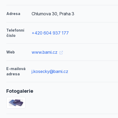
Chlumova 30, Praha 3
Adresa
Telefonní
+420 604 937 177
číslo
www.bami.cz
Web
E-mailová
j.kosecky@bami.cz
adresa
Fotogalerie