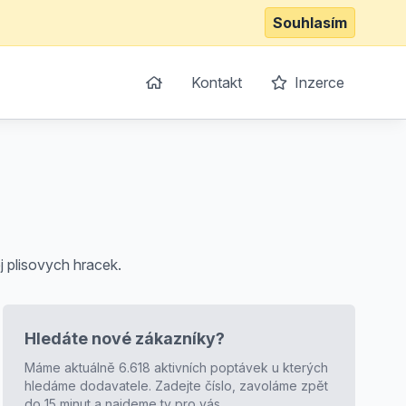
Souhlasím
Kontakt
Inzerce
j plisovych hracek.
Hledáte nové zákazníky?
Máme aktuálně 6.618 aktivních poptávek u kterých
hledáme dodavatele. Zadejte číslo, zavoláme zpět
do 15 minut a najdeme ty pro vás.