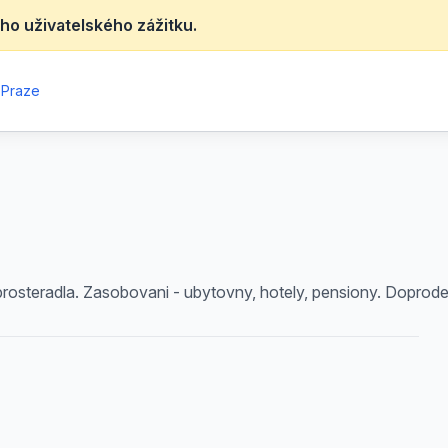
ho uživatelského zážitku.
 Praze
, prosteradla. Zasobovani - ubytovny, hotely, pensiony. Doprode