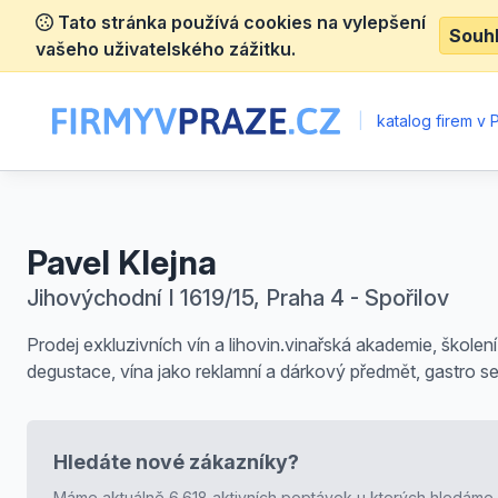
Tato stránka používá cookies na vylepšení
Souh
vašeho uživatelského zážitku.
|
katalog firem v 
Pavel Klejna
Jihovýchodní I 1619/15, Praha 4 - Spořilov
Prodej exkluzivních vín a lihovin.vinařská akademie, školení
degustace, vína jako reklamní a dárkový předmět, gastro se
Hledáte nové zákazníky?
Máme aktuálně 6.618 aktivních poptávek u kterých hledáme