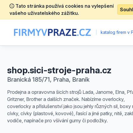
Tato stránka používá cookies na vylepšení
Souh
vašeho uživatelského zážitku.
|
katalog firem v 
shop.sici-stroje-praha.cz
Branická 185/71, Praha, Braník
Prodejna a opravovna šicích strojů Lada, Janome, Elna, Pfa
Gritzner, Brother a dalších značek. Nabízíme overlocky,
coverlocky a příslušenství jako jsou jehly různých sil, boxy
cívky, cívky (plastové, kovové), řasící a jiné patky, nitě, za
vodiče, napínače pro všívání gumy či podložky.