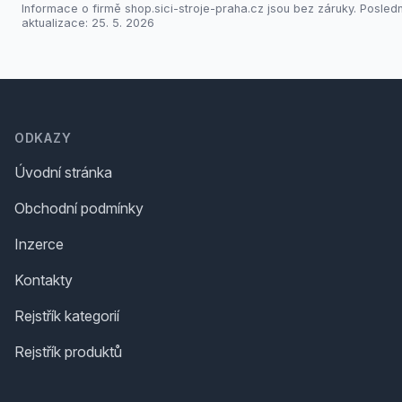
Informace o firmě shop.sici-stroje-praha.cz jsou bez záruky. Posledn
aktualizace: 25. 5. 2026
Footer
ODKAZY
Úvodní stránka
Obchodní podmínky
Inzerce
Kontakty
Rejstřík kategorií
Rejstřík produktů