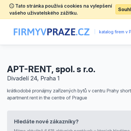
Tato stránka používá cookies na vylepšení
Souh
vašeho uživatelského zážitku.
|
katalog firem v 
APT-RENT, spol. s r.o.
Divadelí 24, Praha 1
krátkodobé pronájmy zařízených bytů v centru Prahy shor
apartment rent in the centre of Prague
Hledáte nové zákazníky?
Máme aktuálně 6.618 aktivních poptávek u kterých hledáme