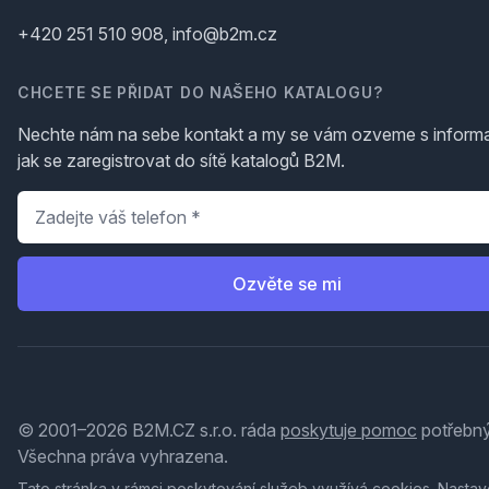
+420 251 510 908, info@b2m.cz
CHCETE SE PŘIDAT DO NAŠEHO KATALOGU?
Nechte nám na sebe kontakt a my se vám ozveme s inform
jak se zaregistrovat do sítě katalogů B2M.
Telefon
*
Ozvěte se mi
© 2001–2026 B2M.CZ s.r.o. ráda
poskytuje pomoc
potřebný
Všechna práva vyhrazena.
Tato stránka v rámci poskytování služeb využívá
cookies
. Nastav