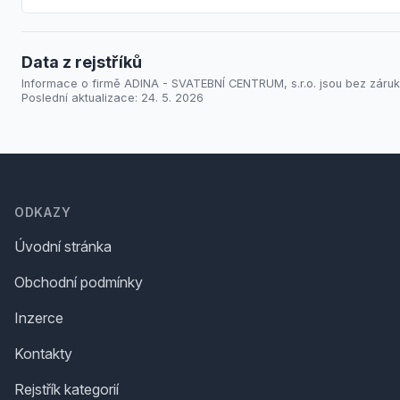
Data z rejstříků
Informace o firmě ADINA - SVATEBNÍ CENTRUM, s.r.o. jsou bez záruk
Poslední aktualizace: 24. 5. 2026
Footer
ODKAZY
Úvodní stránka
Obchodní podmínky
Inzerce
Kontakty
Rejstřík kategorií