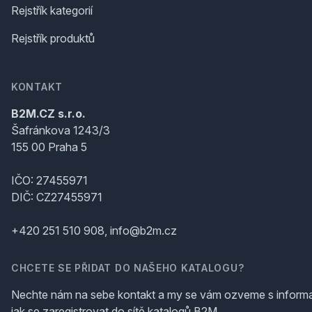
Rejstřík kategorií
Rejstřík produktů
KONTAKT
B2M.CZ s.r.o.
Šafránkova 1243/3
155 00 Praha 5
IČO: 27455971
DIČ: CZ27455971
+420 251 510 908, info@b2m.cz
CHCETE SE PŘIDAT DO NAŠEHO KATALOGU?
Nechte nám na sebe kontakt a my se vám ozveme s inform
jak se zaregistrovat do sítě katalogů B2M.