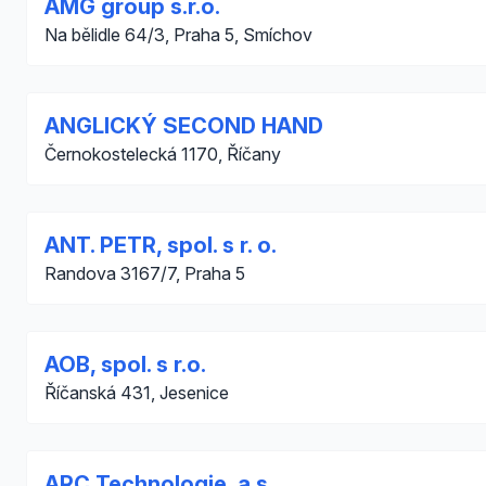
AMG group s.r.o.
Na bělidle 64/3, Praha 5, Smíchov
ANGLICKÝ SECOND HAND
Černokostelecká 1170, Říčany
ANT. PETR, spol. s r. o.
Randova 3167/7, Praha 5
AOB, spol. s r.o.
Říčanská 431, Jesenice
ARC Technologie, a.s.