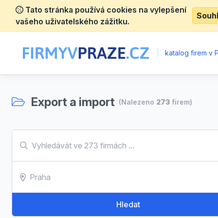
Tato stránka používá cookies na vylepšení
Souh
vašeho uživatelského zážitku.
|
katalog firem v 
Export a import
(Nalezeno
273
firem)
Hledat