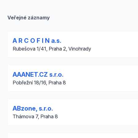
Veřejné záznamy
A R C O F I N a.s.
Rubešova 1/41, Praha 2, Vinohrady
AAANET.CZ s.r.o.
Pobřežní 18/16, Praha 8
ABzone, s.r.o.
Thámova 7, Praha 8