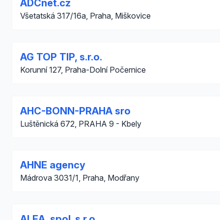
ADCnet.cz
Všetatská 317/16a, Praha, Miškovice
AG TOP TIP, s.r.o.
Korunní 127, Praha-Dolní Počernice
AHC-BONN-PRAHA sro
Luštěnická 672, PRAHA 9 - Kbely
AHNE agency
Mádrova 3031/1, Praha, Modřany
ALEA, spol. s r.o.