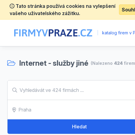
Tato stránka používá cookies na vylepšení
Souh
vašeho uživatelského zážitku.
|
katalog firem v 
Internet - služby jiné
(Nalezeno
424
firem
Hledat