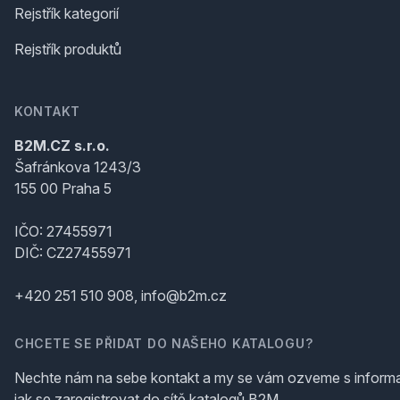
Rejstřík kategorií
Rejstřík produktů
KONTAKT
B2M.CZ s.r.o.
Šafránkova 1243/3
155 00 Praha 5
IČO: 27455971
DIČ: CZ27455971
+420 251 510 908, info@b2m.cz
CHCETE SE PŘIDAT DO NAŠEHO KATALOGU?
Nechte nám na sebe kontakt a my se vám ozveme s inform
jak se zaregistrovat do sítě katalogů B2M.