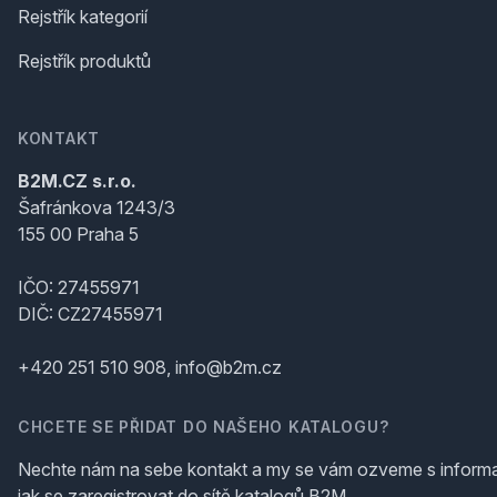
Rejstřík kategorií
Rejstřík produktů
KONTAKT
B2M.CZ s.r.o.
Šafránkova 1243/3
155 00 Praha 5
IČO: 27455971
DIČ: CZ27455971
+420 251 510 908, info@b2m.cz
CHCETE SE PŘIDAT DO NAŠEHO KATALOGU?
Nechte nám na sebe kontakt a my se vám ozveme s inform
jak se zaregistrovat do sítě katalogů B2M.