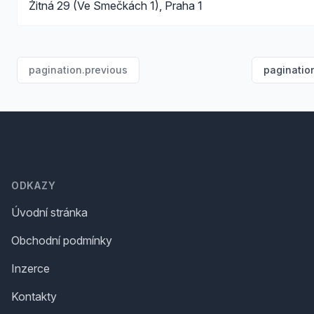
Žitná 29 (Ve Smečkách 1), Praha 1
pagination.previous
paginatio
Footer
ODKAZY
Úvodní stránka
Obchodní podmínky
Inzerce
Kontakty