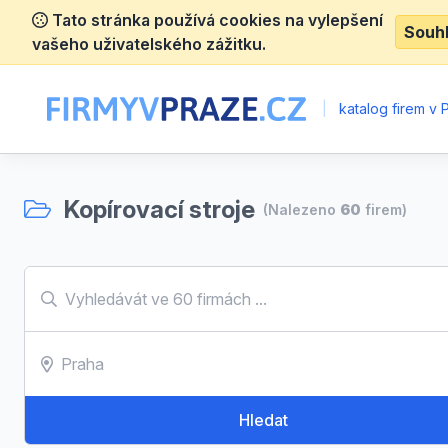
Tato stránka používá cookies na vylepšení
Souh
vašeho uživatelského zážitku.
|
katalog firem v 
Kopírovací stroje
(Nalezeno
60
firem)
Hledat