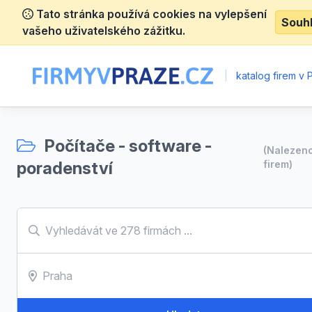
Tato stránka používá cookies na vylepšení
Souh
vašeho uživatelského zážitku.
|
katalog firem v 
Počítače - software -
(Nalezen
poradenství
firem)