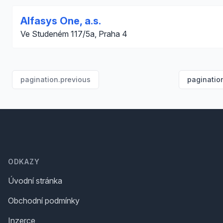
Alfasys One, a.s.
Ve Studeném 117/5a, Praha 4
pagination.previous
paginatio
Footer
ODKAZY
Úvodní stránka
Obchodní podmínky
Inzerce