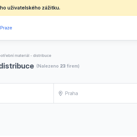
ho uživatelského zážitku.
 Praze
otřební materiál - distribuce
distribuce
(Nalezeno
23
firem)