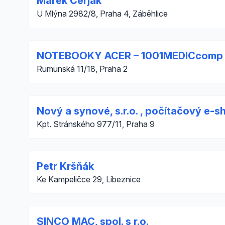
Marek Čerjak
U Mlýna 2982/8, Praha 4, Záběhlice
NOTEBOOKY ACER – 1001MEDICcomp
Rumunská 11/18, Praha 2
Nový a synové, s.r.o. , počítačový e-s
Kpt. Stránského 977/11, Praha 9
Petr Kršňák
Ke Kampeličce 29, Líbeznice
SINCO MAC, spol. s r.o.