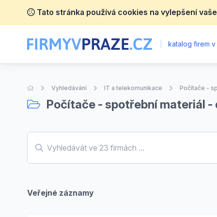
Tato stránka používá cookies na vylepšení vaše
|
katalog firem v
Úvodní stránka
Vyhledávání
IT a telekomunikace
Počítače - sp
Počítače - spotřební materiál - 
Veřejné záznamy