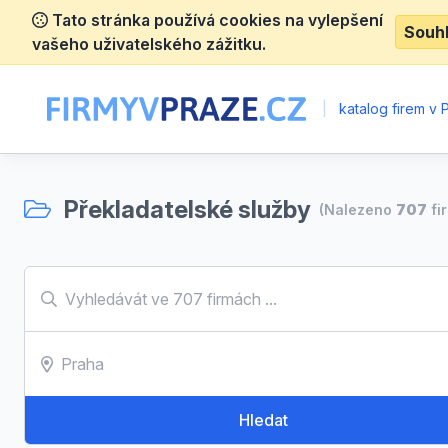
Tato stránka používá cookies na vylepšení
Souh
vašeho uživatelského zážitku.
|
katalog firem v 
Překladatelské služby
(Nalezeno
707
fi
Hledat