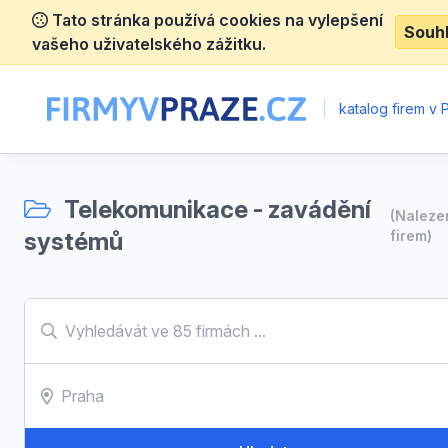
Tato stránka používá cookies na vylepšení
Souh
vašeho uživatelského zážitku.
|
katalog firem v 
Telekomunikace - zavádění
(Nalez
systémů
firem)